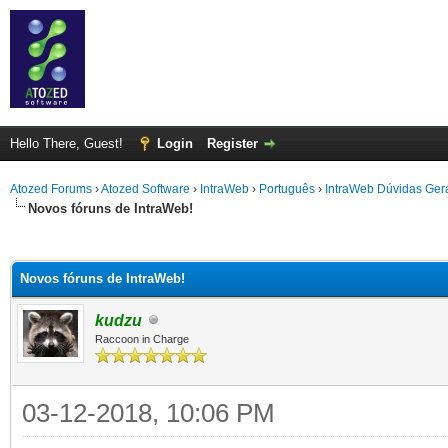
Hello There, Guest!
Login
Register
Atozed Forums
›
Atozed Software
›
IntraWeb
›
Português
›
IntraWeb Dúvidas Ger
Novos fóruns de IntraWeb!
ge
Novos fóruns de IntraWeb!
kudzu
Raccoon in Charge
03-12-2018, 10:06 PM