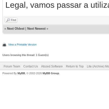
Legal, vamos passar a utiliz
Find
«
Next Oldest
|
Next Newest
»
View a Printable Version
Users browsing this thread: 1 Guest(s)
Forum Team
Contact Us
Atozed Software
Return to Top
Lite (Archive) M
Powered By
MyBB
, © 2002-2026
MyBB Group
.